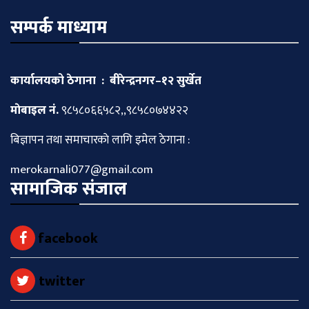
सम्पर्क माध्याम
कार्यालयको ठेगाना : बीरेन्द्रनगर–१२ सुर्खेत
माेबाइल नं.
९८५८०६६५८२,,९८५८०७४४२२
बिज्ञापन तथा समाचारकाे लागि इमेल ठेगाना :
merokarnali077@gmail.com
सामाजिक संजाल
facebook
twitter