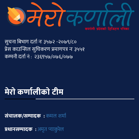
सुचना बिभाग दर्ता नः ३५७२ -२०७९/८०
प्रेस काउन्सिल सुचिकरण प्रमाणपत्र नः ३५५१
कम्पनी दर्ता नं : २३६९५७/०७६/०७७
मेराे कर्णालीकाे टीम
संचालक/सम्पादक :
कमल शर्मा
प्रधानसम्पादक :
अमृत प्याकुरेल