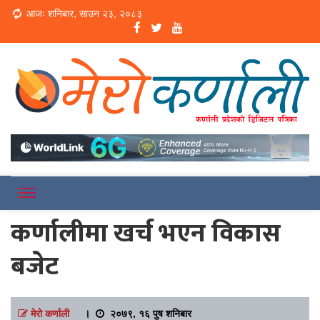
Loading...
आजः शनिबार, साउन २३, २०८३
Online News Portal
Merokarnali
कर्णालीमा खर्च भएन विकास
बजेट
मेरो कर्णाली
।
२०७९, १६ पुष शनिबार