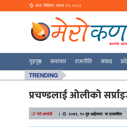
Loading...
आजः बिहिबार, साउन २१, २०८३
Online News Portal
Merokarnali
गृहपृष्ठ
समाचार
राजनीति
संवाद
प्र
TRENDING
प्रचण्डलाई ओलीको सर्प्रा
मेरो कर्णाली
।
२०७९, १० पुष आईतवार मा प्रकाशित