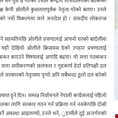
ले भने पुस ७ गतेको एमाले केन्द्रीय सचिवालयको बैठकको
्ष केपी ओलीले कुशलतापूर्वक नेतृत्व गरेको बताए। उनले
ो नयाँ विकल्पमा जाने जनादेश हो । संसदीय लोकतन्त्र
नाउने सहमतिपछि ओलीले प्रचण्डलाई आफ्नो घरको बार्दलीमा
हाँ देखियो ओलीले क्रिसमस डेको उपहार प्रचण्डलाई
ट गठबन्धन बनाउने विषयलाई अगाडि बढाए। यो सत्ता गठबन्धन
त्ता समीकरणको छलफल र गृहकार्य हेर्दा प्रतिपक्षी दल
ले सरकारको नेतृत्वमा पुग्यो अनि सबैभन्दा ठूलो दल बनेको
त हुने दिन। सम्पन्न निर्वाचनले नेपाली कांग्रेसलाई पहिलो
लका लागि सरकार गठन गर्न प्रक्रिया गर्न नसकेपछि दोस्रो
पर्ने अवस्था आइलाग्यो, उनले भने, ुहामीले दुई अन्तर्गतको