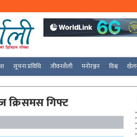
देश
सूचना प्रविधि
जीवनशैली
मनोरञ्जन
विश्व
खेल
इज क्रिसमस गिफ्ट