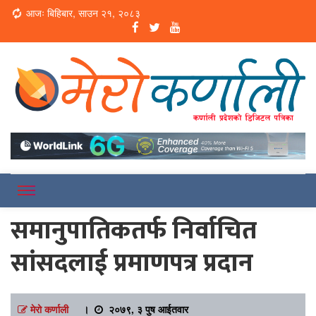
Loading...
आजः बिहिबार, साउन २१, २०८३
Online News Portal
Merokarnali
समानुपातिकतर्फ निर्वाचित
सांसदलाई प्रमाणपत्र प्रदान
मेरो कर्णाली
।
२०७९, ३ पुष आईतवार