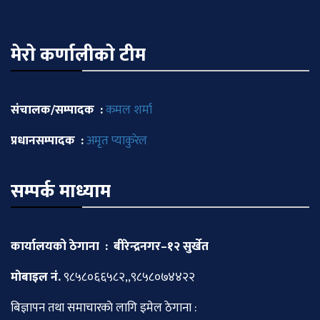
मेराे कर्णालीकाे टीम
संचालक/सम्पादक :
कमल शर्मा
प्रधानसम्पादक :
अमृत प्याकुरेल
सम्पर्क माध्याम
कार्यालयको ठेगाना : बीरेन्द्रनगर–१२ सुर्खेत
माेबाइल नं.
९८५८०६६५८२,,९८५८०७४४२२
बिज्ञापन तथा समाचारकाे लागि इमेल ठेगाना :