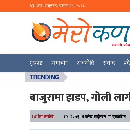
Loading...
आजः आइतवार, साउन २४, २०८३
Online News Portal
Merokarnali
गृहपृष्ठ
समाचार
राजनीति
संवाद
प्र
TRENDING
बाजुरामा झडप, गोली लागी
मेरो कर्णाली
।
२०७९, ४ मंसिर आईतवार मा प्रकाशित