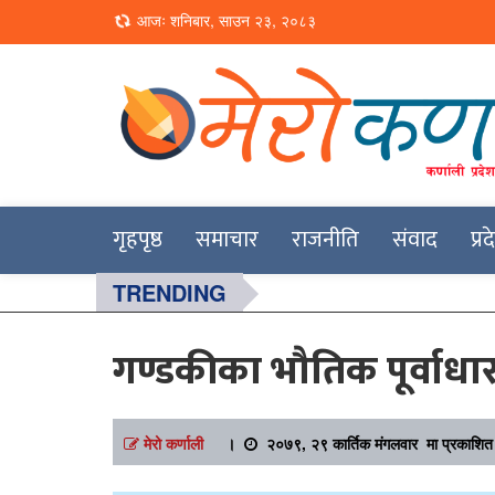
Loading...
आजः शनिबार, साउन २३, २०८३
Online News Portal
Merokarnali
गृहपृष्ठ
समाचार
राजनीति
संवाद
प्र
TRENDING
गण्डकीका भौतिक पूर्वाधारम
मेरो कर्णाली
।
२०७९, २९ कार्तिक मंगलवार मा प्रकाशित