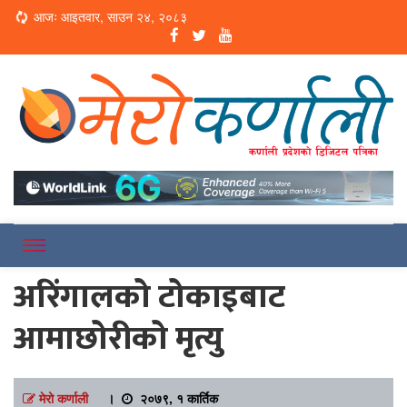
Loading...
आजः आइतवार, साउन २४, २०८३
Online News Portal
Merokarnali
अरिंगालको टोकाइबाट
आमाछोरीको मृत्यु
मेरो कर्णाली
।
२०७९, १ कार्तिक