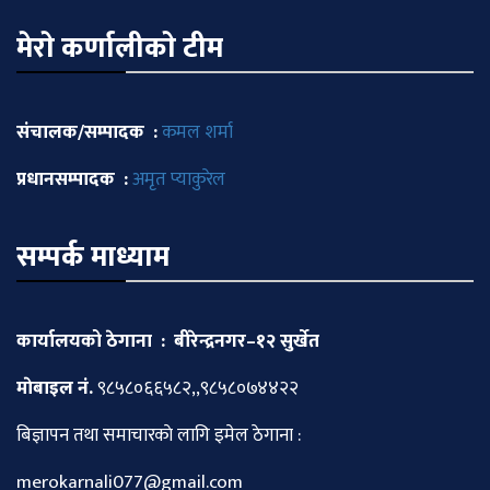
मेराे कर्णालीकाे टीम
संचालक/सम्पादक :
कमल शर्मा
प्रधानसम्पादक :
अमृत प्याकुरेल
सम्पर्क माध्याम
कार्यालयको ठेगाना : बीरेन्द्रनगर–१२ सुर्खेत
माेबाइल नं.
९८५८०६६५८२,,९८५८०७४४२२
बिज्ञापन तथा समाचारकाे लागि इमेल ठेगाना :
merokarnali077@gmail.com