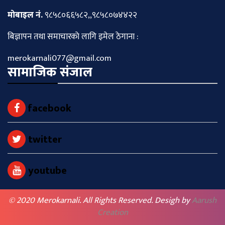
माेबाइल नं.
९८५८०६६५८२,,९८५८०७४४२२
बिज्ञापन तथा समाचारकाे लागि इमेल ठेगाना :
merokarnali077@gmail.com
सामाजिक संजाल
facebook
twitter
youtube
© 2020 Merokarnali. All Rights Reserved. Desigh by
Aarush
Creation