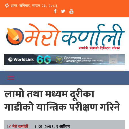
Loading...
आजः शनिबार, साउन २३, २०८३
Online News Portal
Merokarnali
लामो तथा मध्यम दूरीका
गाडीको यान्त्रिक परीक्षण गरिने
मेरो कर्णाली
।
२०७९, ९ आश्विन