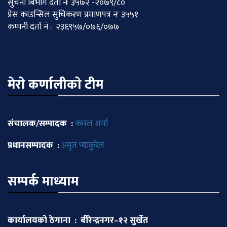
सुचना बिभाग दर्ता नः ३५७२ -२०७९/८०
प्रेस काउन्सिल सुचिकरण प्रमाणपत्र नः ३५५१
कम्पनी दर्ता नं : २३६९५७/०७६/०७७
मेराे कर्णालीकाे टीम
संचालक/सम्पादक :
कमल शर्मा
प्रधानसम्पादक :
अमृत प्याकुरेल
सम्पर्क माध्याम
कार्यालयको ठेगाना : बीरेन्द्रनगर–१२ सुर्खेत