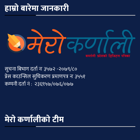
हाम्रो बारेमा जानकारी
सुचना बिभाग दर्ता नः ३५७२ -२०७९/८०
प्रेस काउन्सिल सुचिकरण प्रमाणपत्र नः ३५५१
कम्पनी दर्ता नं : २३६९५७/०७६/०७७
मेराे कर्णालीकाे टीम