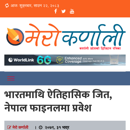
Loading...
आजः शुक्रबार, साउन २२, २०८३
Online News Portal
Merokarnali
भारतमाथि ऐतिहासिक जित,
नेपाल फाइनलमा प्रवेश
मेरो कर्णाली
।
२०७९, ३१ भाद्र