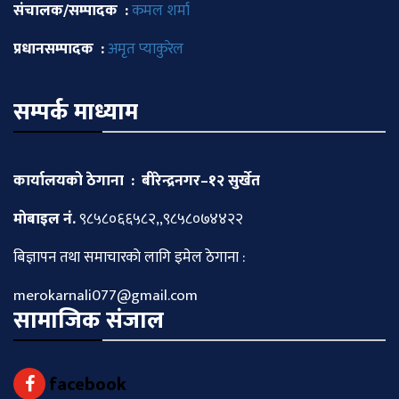
संचालक/सम्पादक :
कमल शर्मा
प्रधानसम्पादक :
अमृत प्याकुरेल
सम्पर्क माध्याम
कार्यालयको ठेगाना : बीरेन्द्रनगर–१२ सुर्खेत
माेबाइल नं.
९८५८०६६५८२,,९८५८०७४४२२
बिज्ञापन तथा समाचारकाे लागि इमेल ठेगाना :
merokarnali077@gmail.com
सामाजिक संजाल
facebook