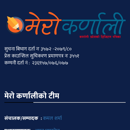
सुचना बिभाग दर्ता नः ३५७२ -२०७९/८०
प्रेस काउन्सिल सुचिकरण प्रमाणपत्र नः ३५५१
कम्पनी दर्ता नं : २३६९५७/०७६/०७७
मेराे कर्णालीकाे टीम
संचालक/सम्पादक :
कमल शर्मा