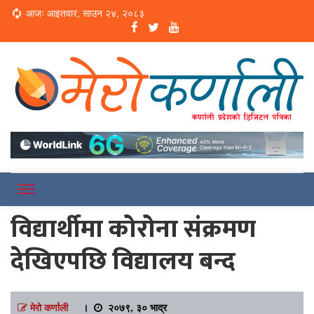
Loading...
आजः आइतवार, साउन २४, २०८३
Online News Portal
Merokarnali
विद्यार्थीमा कोरोना संक्रमण
देखिएपछि विद्यालय बन्द
मेरो कर्णाली
।
२०७९, ३० भाद्र