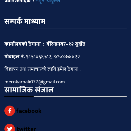
प्रधानसम्पादक :
अमृत प्याकुरेल
सम्पर्क माध्याम
कार्यालयको ठेगाना : बीरेन्द्रनगर–१२ सुर्खेत
माेबाइल नं.
९८५८०६६५८२,,९८५८०७४४२२
बिज्ञापन तथा समाचारकाे लागि इमेल ठेगाना :
merokarnali077@gmail.com
सामाजिक संजाल
facebook
twitter