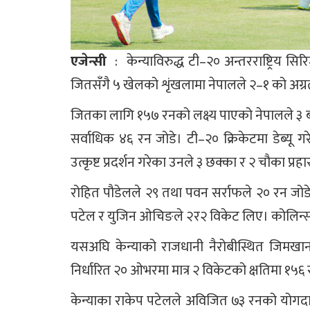
एजेन्सी
: केन्याविरुद्ध ​टी–२० अन्तरराष्ट्रिय 
जितसँगै ५ खेलको शृंखलामा नेपालले २–१ को अग्
जितका लागि १५७ रनको लक्ष्य पाएको नेपालले ३ बल बा
सर्वाधिक ४६ रन जोडे। टी–२० क्रिकेटमा डेब्यू
उत्कृष्ट प्रदर्शन गरेका उनले ३ छक्का र २ चौका प्रहा
रोहित पौडेलले २९ तथा पवन सर्राफले २० रन जो
पटेल र युजिन ओचिङले २र२ विकेट लिए। ​कोलिन्स 
यसअघि केन्याको राजधानी नैरोबीस्थित जिमखाना
निर्धारित २० ओभरमा मात्र २ विकेटको क्षतिमा १५
केन्याका राकेप पटेलले अविजित ७३ रनको योगद