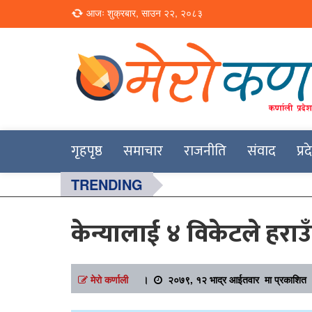
Loading...
आजः शुक्रबार, साउन २२, २०८३
Online News Portal
Merokarnali
गृहपृष्ठ
समाचार
राजनीति
संवाद
प्र
TRENDING
केन्यालाई ४ विकेटले हराउ
मेरो कर्णाली
।
२०७९, १२ भाद्र आईतवार मा प्रकाशित