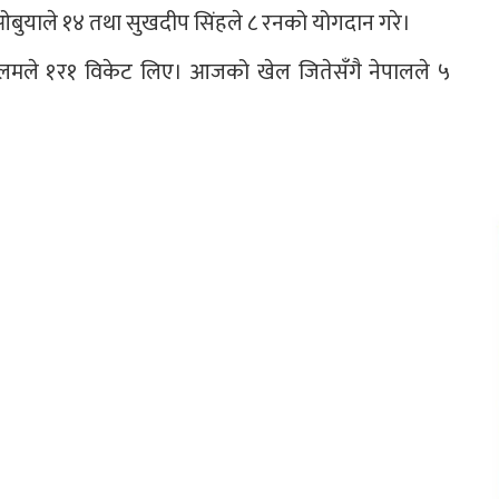
्स ओबुयाले १४ तथा सुखदीप सिंहले ८ रनको योगदान गरे।
मले १र१ विकेट लिए। आजको खेल जितेसँगै नेपालले ५