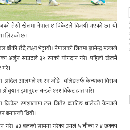
सिरिजको तेस्रो खेलमा नेपाल ४ विकेटले विजयी भएको छ। यो
रता लिएको छ।
ँकी छँदै लक्ष्य भेट्टायो। नेपालको जितमा ज्ञानेन्द्र मल्लले
 गरेका अर्जुन साउदले ३५ रनको योगदान गरे। पहिलो खेलमै
र गरे।
डे। अदिल आलमले १६ रन जोडे। बलिङतर्फ केन्याका विराज
ओबुया र इमानुएल बन्डले १र१ विकेट हात पारे।
 क्रिकेट रंगशालामा टस जितेर ब्याटिङ थालेको केन्याले
६ रन बनाएको थियो।
ान गरे। ४३ बलको सामना गरेका उनले ५ चौका र ४ छक्का