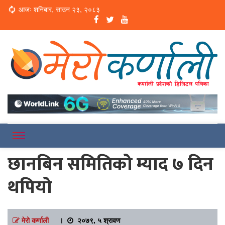
Loading...
आजः शनिबार, साउन २३, २०८३
Online News Portal
Merokarnali
छानबिन समितिको म्याद ७ दिन
थपियो
मेरो कर्णाली
।
२०७९, ५ श्रावण