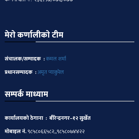
मेराे कर्णालीकाे टीम
संचालक/सम्पादक :
कमल शर्मा
प्रधानसम्पादक :
अमृत प्याकुरेल
सम्पर्क माध्याम
कार्यालयको ठेगाना : बीरेन्द्रनगर–१२ सुर्खेत
माेबाइल नं.
९८५८०६६५८२,,९८५८०७४४२२