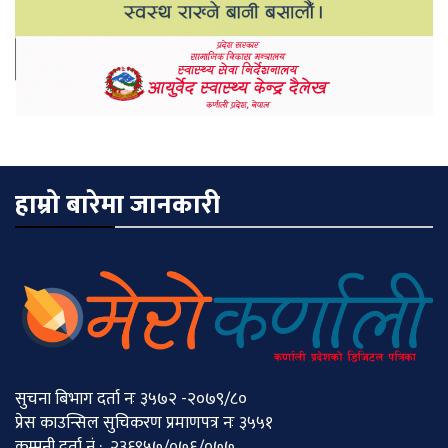
हाम्रो बारेमा जानकारी
सुचना बिभाग दर्ता नः ३५७२ -२०७९/८०
प्रेस काउन्सिल सुचिकरण प्रमाणपत्र नः ३५५१
कम्पनी दर्ता नं : २३६९५७/०७६/०७७