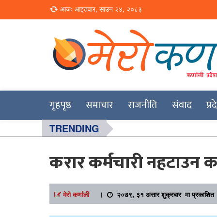
Loading...
आजः आइतवार, साउन २४, २०८३
Online News Portal
Merokarnali
गृहपृष्ठ
समाचार
राजनीति
संवाद
प्र
TRENDING
करार कर्मचारी नहटाउन क
मेरो कर्णाली
।
२०७९, ३१ असार शुक्रबार मा प्रकाशित