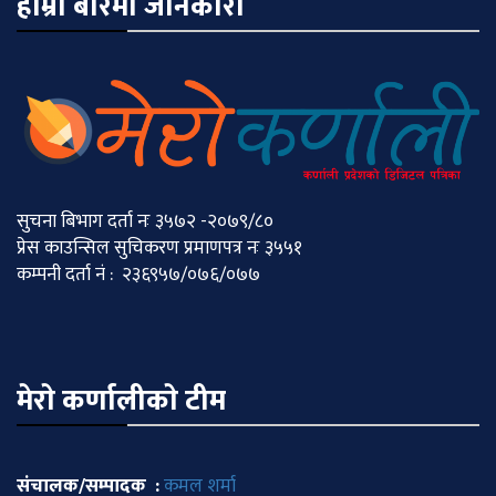
हाम्रो बारेमा जानकारी
सुचना बिभाग दर्ता नः ३५७२ -२०७९/८०
प्रेस काउन्सिल सुचिकरण प्रमाणपत्र नः ३५५१
कम्पनी दर्ता नं : २३६९५७/०७६/०७७
मेराे कर्णालीकाे टीम
संचालक/सम्पादक :
कमल शर्मा