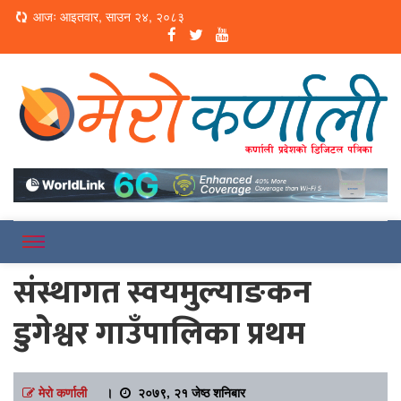
Loading...
आजः आइतवार, साउन २४, २०८३
Online News Portal
Merokarnali
संस्थागत स्वयमुल्याङकन
डुगेश्वर गाउँपालिका प्रथम
मेरो कर्णाली
।
२०७९, २१ जेष्ठ शनिबार