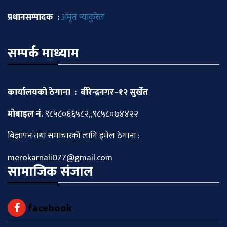
प्रधानसम्पादक :
अमृत प्याकुरेल
सम्पर्क माध्याम
कार्यालयको ठेगाना : बीरेन्द्रनगर–१२ सुर्खेत
माेबाइल नं.
९८५८०६६५८२,,९८५८०७४४२२
बिज्ञापन तथा समाचारकाे लागि इमेल ठेगाना :
merokarnali077@gmail.com
सामाजिक संजाल
facebook