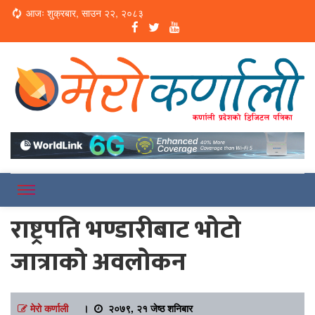
Loading...
आजः शुक्रबार, साउन २२, २०८३
Online News Portal
Merokarnali
राष्ट्रपति भण्डारीबाट भोटो
जात्राको अवलोकन
मेरो कर्णाली
।
२०७९, २१ जेष्ठ शनिबार