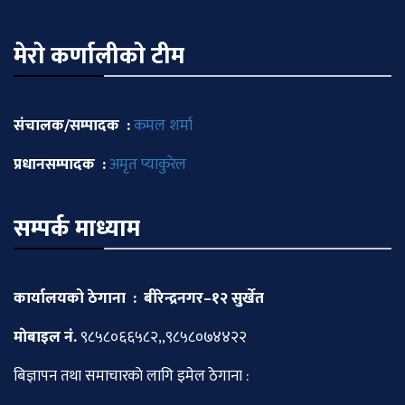
मेराे कर्णालीकाे टीम
संचालक/सम्पादक :
कमल शर्मा
प्रधानसम्पादक :
अमृत प्याकुरेल
सम्पर्क माध्याम
कार्यालयको ठेगाना : बीरेन्द्रनगर–१२ सुर्खेत
माेबाइल नं.
९८५८०६६५८२,,९८५८०७४४२२
बिज्ञापन तथा समाचारकाे लागि इमेल ठेगाना :