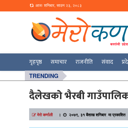
Loading...
आजः शनिबार, साउन २३, २०८३
Online News Portal
Merokarnali
गृहपृष्ठ
समाचार
राजनीति
संवाद
प्र
TRENDING
दैलेखको भैरबी गाउँपालिक
मेरो कर्णाली
।
२०७९, ३१ बैशाख शनिबार मा प्रकाशित