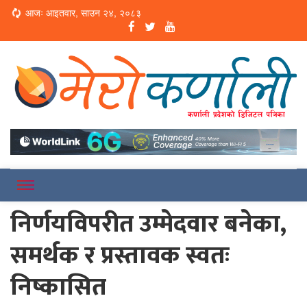
Loading...
आजः आइतवार, साउन २४, २०८३
Online News Portal
Merokarnali
निर्णयविपरीत उम्मेदवार बनेका,
समर्थक र प्रस्तावक स्वतः
निष्कासित