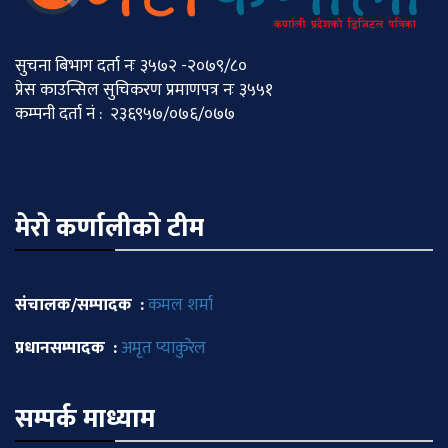
सुचना बिभाग दर्ता नः ३५७२ -२०७९/८०
प्रेस काउन्सिल सुचिकरण प्रमाणपत्र नः ३५५१
कम्पनी दर्ता नं : २३६९५७/०७६/०७७
मेराे कर्णालीकाे टीम
संचालक/सम्पादक :
कमल शर्मा
प्रधानसम्पादक :
अमृत प्याकुरेल
सम्पर्क माध्याम