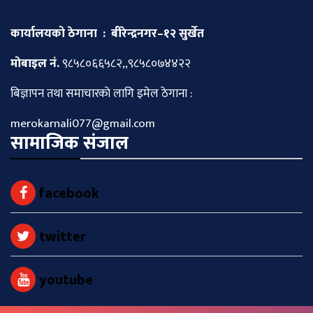
कार्यालयको ठेगाना : बीरेन्द्रनगर–१२ सुर्खेत
माेबाइल नं.
९८५८०६६५८२,,९८५८०७४४२२
बिज्ञापन तथा समाचारकाे लागि इमेल ठेगाना :
merokarnali077@gmail.com
सामाजिक संजाल
facebook
twitter
youtube