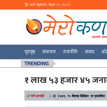
Loading...
आजः शुक्रबार, साउन २२, २०८३
Online News Portal
Merokarnali
गृहपृष्ठ
समाचार
राजनीति
संवाद
प्र
TRENDING
१ लाख ५३ हजार ४५ जनाक
मेरो कर्णाली
।
२०७९, १५ बैशाख बिहीबार मा प्रकाशित