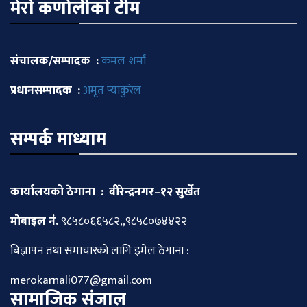
मेराे कर्णालीकाे टीम
संचालक/सम्पादक :
कमल शर्मा
प्रधानसम्पादक :
अमृत प्याकुरेल
सम्पर्क माध्याम
कार्यालयको ठेगाना : बीरेन्द्रनगर–१२ सुर्खेत
माेबाइल नं.
९८५८०६६५८२,,९८५८०७४४२२
बिज्ञापन तथा समाचारकाे लागि इमेल ठेगाना :
merokarnali077@gmail.com
सामाजिक संजाल