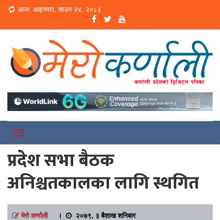
Loading...
आजः आइतवार, साउन २४, २०८३
Online News Portal
Merokarnali
प्रदेश सभा बैठक
अनिश्चतकालका लागि स्थगित
मेरो कर्णाली
।
२०७९, ३ बैशाख शनिबार