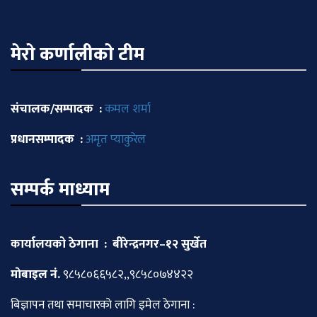
मेराे कर्णालीकाे टीम
संचालक/सम्पादक :
कमल शर्मा
प्रधानसम्पादक :
अमृत प्याकुरेल
सम्पर्क माध्याम
कार्यालयको ठेगाना : बीरेन्द्रनगर–१२ सुर्खेत
माेबाइल नं.
९८५८०६६५८२,,९८५८०७४४२२
बिज्ञापन तथा समाचारकाे लागि इमेल ठेगाना :