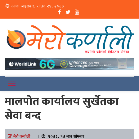
Loading...
आजः आइतवार, साउन २४, २०८३
Online News Portal
Merokarnali
मालपोत कार्यालय सुर्खेतका
सेवा बन्द
मेरो कर्णाली
।
२०७८, १७ माघ सोमबार