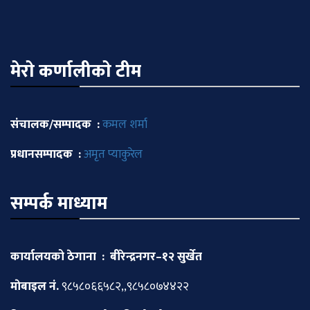
मेराे कर्णालीकाे टीम
संचालक/सम्पादक :
कमल शर्मा
प्रधानसम्पादक :
अमृत प्याकुरेल
सम्पर्क माध्याम
कार्यालयको ठेगाना : बीरेन्द्रनगर–१२ सुर्खेत
माेबाइल नं.
९८५८०६६५८२,,९८५८०७४४२२