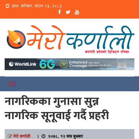
Loading...
आजः शनिबार, साउन २३, २०८३
Online News Portal
Merokarnali
नागरिकका गुनासा सुन्न
नागरिक सूनूवाई गर्दै प्रहरी
मेरो कर्णाली
।
२०७८, १२ माघ बुधबार