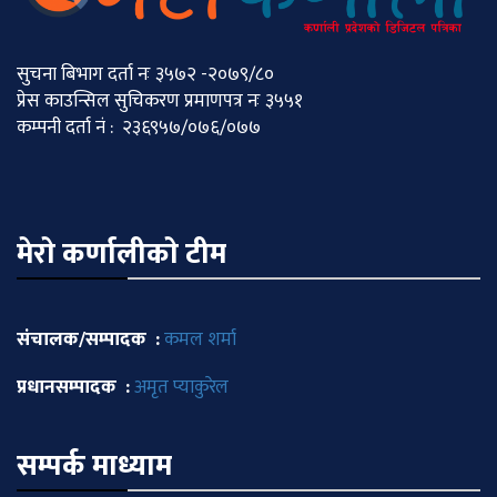
सुचना बिभाग दर्ता नः ३५७२ -२०७९/८०
प्रेस काउन्सिल सुचिकरण प्रमाणपत्र नः ३५५१
कम्पनी दर्ता नं : २३६९५७/०७६/०७७
मेराे कर्णालीकाे टीम
संचालक/सम्पादक :
कमल शर्मा
प्रधानसम्पादक :
अमृत प्याकुरेल
सम्पर्क माध्याम