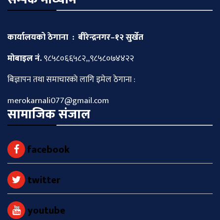
कार्यालयको ठेगाना : बीरेन्द्रनगर–१२ सुर्खेत
माेबाइल नं.
९८५८०६६५८२,,९८५८०७४४२२
बिज्ञापन तथा समाचारकाे लागि इमेल ठेगाना :
merokarnali077@gmail.com
सामाजिक संजाल
facebook
twitter
youtube