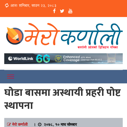
Loading...
आजः शनिबार, साउन २३, २०८३
Online News Portal
Merokarnali
घोडा बासमा अस्थायी प्रहरी पोष्ट
स्थापना
मेरो कर्णाली
।
२०७८, १० माघ सोमबार