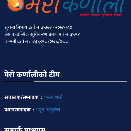
सुचना बिभाग दर्ता नः ३५७२ -२०७९/८०
प्रेस काउन्सिल सुचिकरण प्रमाणपत्र नः ३५५१
कम्पनी दर्ता नं : २३६९५७/०७६/०७७
मेराे कर्णालीकाे टीम
संचालक/सम्पादक :
कमल शर्मा
प्रधानसम्पादक :
अमृत प्याकुरेल
सम्पर्क माध्याम