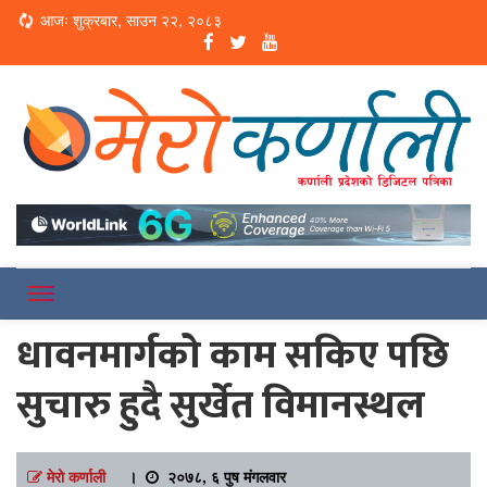
Loading...
आजः शुक्रबार, साउन २२, २०८३
Online News Portal
Merokarnali
धावनमार्गको काम सकिए पछि
सुचारु हुदै सुर्खेत विमानस्थल
मेरो कर्णाली
।
२०७८, ६ पुष मंगलवार