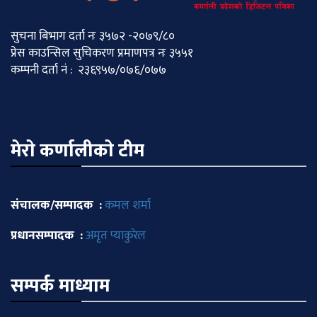
सुचना बिभाग दर्ता नः ३५७२ -२०७९/८०
प्रेस काउन्सिल सुचिकरण प्रमाणपत्र नः ३५५१
कम्पनी दर्ता नं : २३६९५७/०७६/०७७
मेराे कर्णालीकाे टीम
संचालक/सम्पादक :
कमल शर्मा
प्रधानसम्पादक :
अमृत प्याकुरेल
सम्पर्क माध्याम