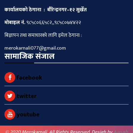
कार्यालयको ठेगाना : बीरेन्द्रनगर–१२ सुर्खेत
माेबाइल नं.
९८५८०६६५८२,,९८५८०७४४२२
बिज्ञापन तथा समाचारकाे लागि इमेल ठेगाना :
merokarnali077@gmail.com
सामाजिक संजाल
facebook
twitter
youtube
© 2020 Merokarnali. All Rights Reserved. Desigh by
Aarush