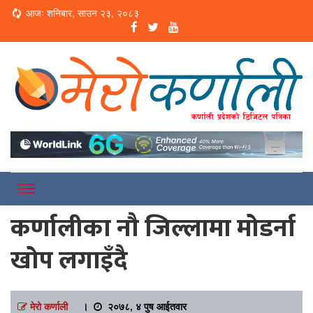
Loading...
आजः शनिबार, साउन २३, २०८३
Online News Portal
Merokarnali
कर्णालीका नौ जिल्लामा मोडर्ना
खोप लगाइँदै
मेरो कर्णाली
।
२०७८, ४ पुष आईतवार