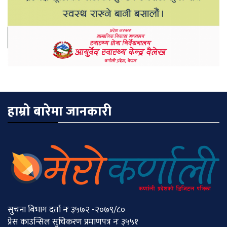
हाम्रो बारेमा जानकारी
सुचना बिभाग दर्ता नः ३५७२ -२०७९/८०
प्रेस काउन्सिल सुचिकरण प्रमाणपत्र नः ३५५१