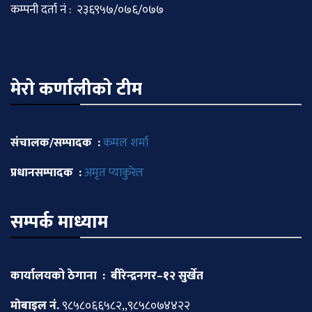
कम्पनी दर्ता नं : २३६९५७/०७६/०७७
मेराे कर्णालीकाे टीम
संचालक/सम्पादक :
कमल शर्मा
प्रधानसम्पादक :
अमृत प्याकुरेल
सम्पर्क माध्याम
कार्यालयको ठेगाना : बीरेन्द्रनगर–१२ सुर्खेत
माेबाइल नं.
९८५८०६६५८२,,९८५८०७४४२२