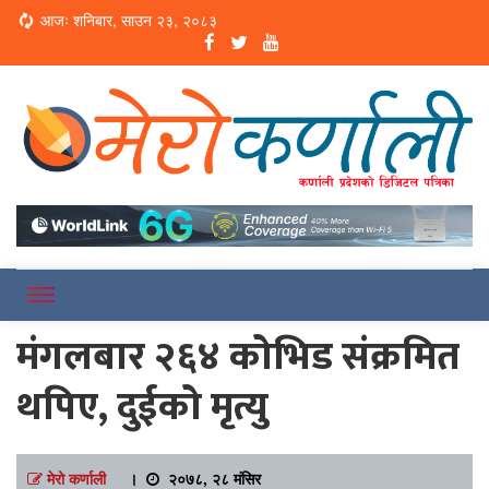
Loading...
आजः शनिबार, साउन २३, २०८३
Online News Portal
Merokarnali
मंगलबार २६४ कोभिड संक्रमित
थपिए, दुईको मृत्यु
मेरो कर्णाली
।
२०७८, २८ मंसिर