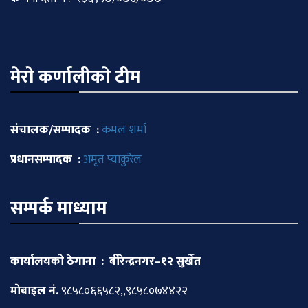
मेराे कर्णालीकाे टीम
संचालक/सम्पादक :
कमल शर्मा
प्रधानसम्पादक :
अमृत प्याकुरेल
सम्पर्क माध्याम
कार्यालयको ठेगाना : बीरेन्द्रनगर–१२ सुर्खेत
माेबाइल नं.
९८५८०६६५८२,,९८५८०७४४२२