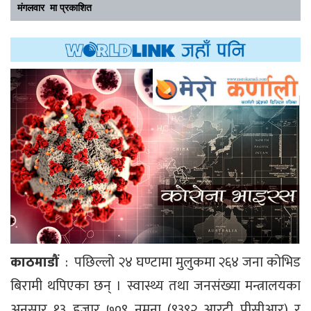
मंगलवार मा प्रकाशित
काठमाडौं
: पछिल्लो २४ घण्टामा मुलुकमा २६४ जना कोभिड
बिरामी थपिएका छन् । स्वास्थ्य तथा जनसंख्या मन्त्रालयका
अनुसार १३ हजार ७०९ नमुना (९३९२ आरटी पीसीआर) र