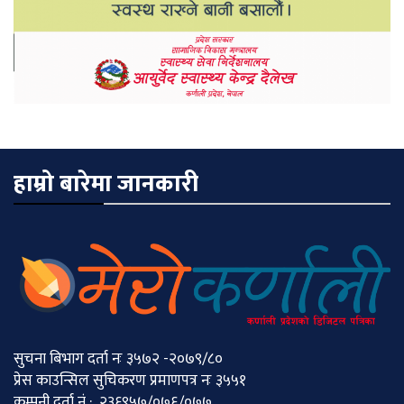
हाम्रो बारेमा जानकारी
सुचना बिभाग दर्ता नः ३५७२ -२०७९/८०
प्रेस काउन्सिल सुचिकरण प्रमाणपत्र नः ३५५१
कम्पनी दर्ता नं : २३६९५७/०७६/०७७