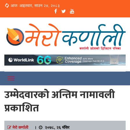
Loading...
आजः आइतवार, साउन २४, २०८३
Online News Portal
Merokarnali
उम्मेदवारको अन्तिम नामावली
प्रकाशित
मेरो कर्णाली
।
२०७८, २६ मंसिर