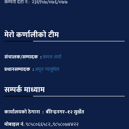
कम्पनी दर्ता नं : २३६९५७/०७६/०७७
मेराे कर्णालीकाे टीम
संचालक/सम्पादक :
कमल शर्मा
प्रधानसम्पादक :
अमृत प्याकुरेल
सम्पर्क माध्याम
कार्यालयको ठेगाना : बीरेन्द्रनगर–१२ सुर्खेत
माेबाइल नं.
९८५८०६६५८२,,९८५८०७४४२२