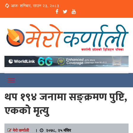
Loading...
आजः शनिबार, साउन २३, २०८३
Online News Portal
Merokarnali
थप १९४ जनामा सङ्क्रमण पुष्टि,
एकको मृत्यु
मेरो कर्णाली
।
२०७८, २५ मंसिर