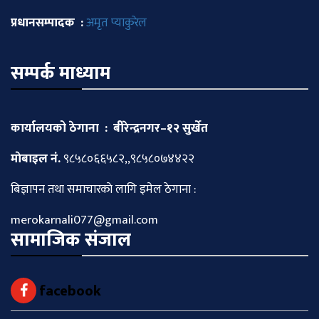
प्रधानसम्पादक :
अमृत प्याकुरेल
सम्पर्क माध्याम
कार्यालयको ठेगाना : बीरेन्द्रनगर–१२ सुर्खेत
माेबाइल नं.
९८५८०६६५८२,,९८५८०७४४२२
बिज्ञापन तथा समाचारकाे लागि इमेल ठेगाना :
merokarnali077@gmail.com
सामाजिक संजाल
facebook