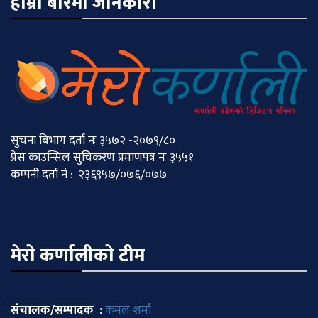
हाम्रो बारेमा जानकारी
सुचना बिभाग दर्ता नः ३५७२ -२०७९/८०
प्रेस काउन्सिल सुचिकरण प्रमाणपत्र नः ३५५१
कम्पनी दर्ता नं : २३६९५७/०७६/०७७
मेराे कर्णालीकाे टीम
संचालक/सम्पादक :
कमल शर्मा