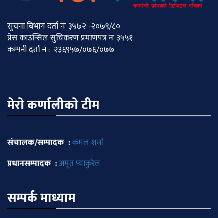
सुचना बिभाग दर्ता नः ३५७२ -२०७९/८०
प्रेस काउन्सिल सुचिकरण प्रमाणपत्र नः ३५५१
कम्पनी दर्ता नं : २३६९५७/०७६/०७७
मेराे कर्णालीकाे टीम
संचालक/सम्पादक :
कमल शर्मा
प्रधानसम्पादक :
अमृत प्याकुरेल
सम्पर्क माध्याम