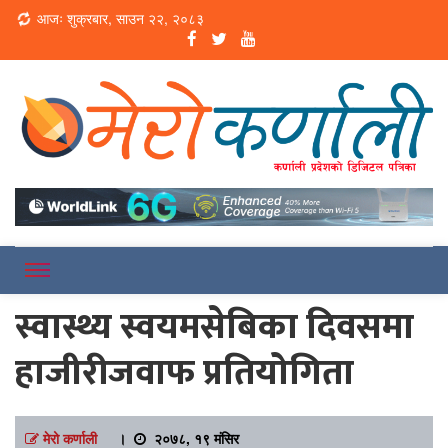
Loading...
आजः शुक्रबार, साउन २२, २०८३
Online News Portal
Merokarnali
स्वास्थ्य स्वयमसेबिका दिवसमा
हाजीरीजवाफ प्रतियोगिता
मेरो कर्णाली
।
२०७८, १९ मंसिर