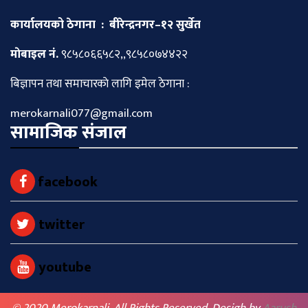
कार्यालयको ठेगाना : बीरेन्द्रनगर–१२ सुर्खेत
माेबाइल नं.
९८५८०६६५८२,,९८५८०७४४२२
बिज्ञापन तथा समाचारकाे लागि इमेल ठेगाना :
merokarnali077@gmail.com
सामाजिक संजाल
facebook
twitter
youtube