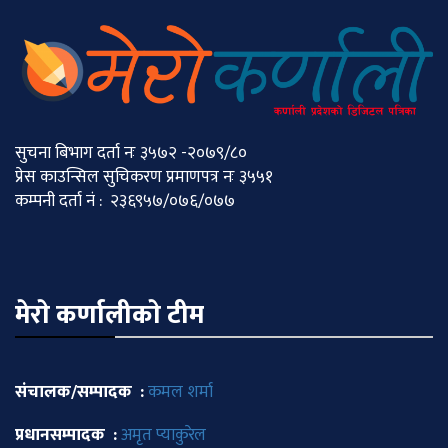
सुचना बिभाग दर्ता नः ३५७२ -२०७९/८०
प्रेस काउन्सिल सुचिकरण प्रमाणपत्र नः ३५५१
कम्पनी दर्ता नं : २३६९५७/०७६/०७७
मेराे कर्णालीकाे टीम
संचालक/सम्पादक :
कमल शर्मा
प्रधानसम्पादक :
अमृत प्याकुरेल