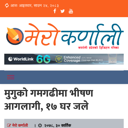
Loading...
आजः आइतवार, साउन २४, २०८३
Online News Portal
Merokarnali
मुगुको गमगढीमा भीषण
आगलागी, १७ घर जले
मेरो कर्णाली
।
२०७८, ३० कार्तिक