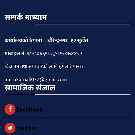
सम्पर्क माध्याम
कार्यालयको ठेगाना : बीरेन्द्रनगर–१२ सुर्खेत
माेबाइल नं.
९८५८०६६५८२,,९८५८०७४४२२
बिज्ञापन तथा समाचारकाे लागि इमेल ठेगाना :
merokarnali077@gmail.com
सामाजिक संजाल
facebook
twitter