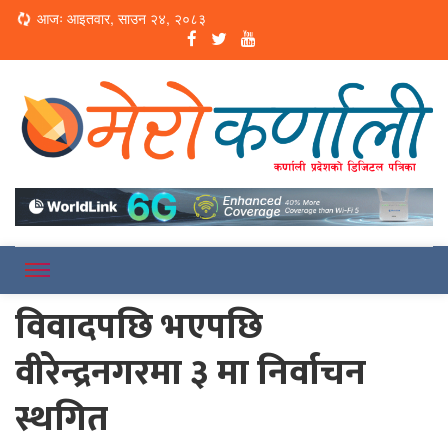
Loading...
आजः आइतवार, साउन २४, २०८३
Online News Portal
Merokarnali
विवादपछि भएपछि
वीरेन्द्रनगरमा ३ मा निर्वाचन
स्थगित