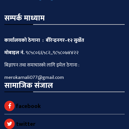
सम्पर्क माध्याम
कार्यालयको ठेगाना : बीरेन्द्रनगर–१२ सुर्खेत
माेबाइल नं.
९८५८०६६५८२,,९८५८०७४४२२
बिज्ञापन तथा समाचारकाे लागि इमेल ठेगाना :
merokarnali077@gmail.com
सामाजिक संजाल
facebook
twitter