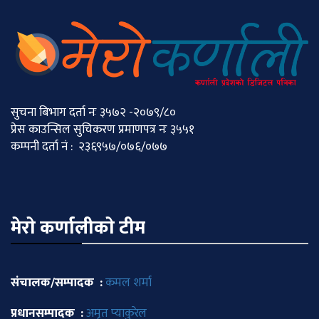
सुचना बिभाग दर्ता नः ३५७२ -२०७९/८०
प्रेस काउन्सिल सुचिकरण प्रमाणपत्र नः ३५५१
कम्पनी दर्ता नं : २३६९५७/०७६/०७७
मेराे कर्णालीकाे टीम
संचालक/सम्पादक :
कमल शर्मा
प्रधानसम्पादक :
अमृत प्याकुरेल