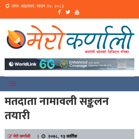
Loading...
आजः आइतवार, साउन २४, २०८३
Online News Portal
Merokarnali
मतदाता नामावली सङ्कलन
तयारी
मेरो कर्णाली
।
२०७८, १३ कार्तिक