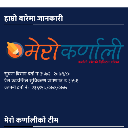
हाम्रो बारेमा जानकारी
सुचना बिभाग दर्ता नः ३५७२ -२०७९/८०
प्रेस काउन्सिल सुचिकरण प्रमाणपत्र नः ३५५१
कम्पनी दर्ता नं : २३६९५७/०७६/०७७
मेराे कर्णालीकाे टीम