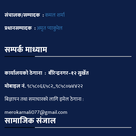
संचालक/सम्पादक :
कमल शर्मा
प्रधानसम्पादक :
अमृत प्याकुरेल
सम्पर्क माध्याम
कार्यालयको ठेगाना : बीरेन्द्रनगर–१२ सुर्खेत
माेबाइल नं.
९८५८०६६५८२,,९८५८०७४४२२
बिज्ञापन तथा समाचारकाे लागि इमेल ठेगाना :
merokarnali077@gmail.com
सामाजिक संजाल