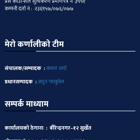
प्रेस काउन्सिल सुचिकरण प्रमाणपत्र नः ३५५१
कम्पनी दर्ता नं : २३६९५७/०७६/०७७
मेराे कर्णालीकाे टीम
संचालक/सम्पादक :
कमल शर्मा
प्रधानसम्पादक :
अमृत प्याकुरेल
सम्पर्क माध्याम
कार्यालयको ठेगाना : बीरेन्द्रनगर–१२ सुर्खेत