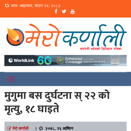
Loading...
आजः आइतवार, साउन २४, २०८३
Online News Portal
Merokarnali
मुगुमा बस दुर्घटना स् २२ को
मृत्यु, १८ घाइते
मेरो कर्णाली
।
२०७८, २६ आश्विन