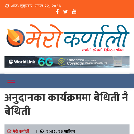
Loading...
आजः शुक्रबार, साउन २२, २०८३
Online News Portal
Merokarnali
अनुदानका कार्यक्रममा बेथिती नै
बेथिती
मेरो कर्णाली
।
२०७८, २३ आश्विन