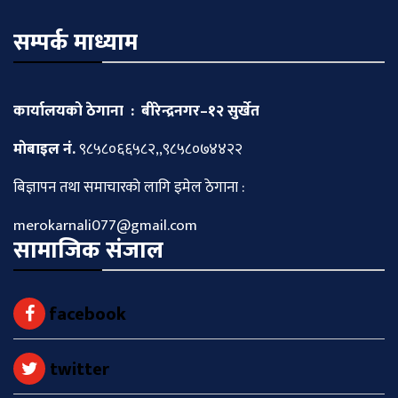
सम्पर्क माध्याम
कार्यालयको ठेगाना : बीरेन्द्रनगर–१२ सुर्खेत
माेबाइल नं.
९८५८०६६५८२,,९८५८०७४४२२
बिज्ञापन तथा समाचारकाे लागि इमेल ठेगाना :
merokarnali077@gmail.com
सामाजिक संजाल
facebook
twitter