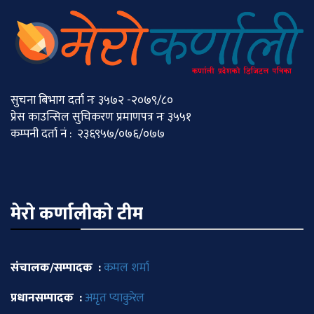
सुचना बिभाग दर्ता नः ३५७२ -२०७९/८०
प्रेस काउन्सिल सुचिकरण प्रमाणपत्र नः ३५५१
कम्पनी दर्ता नं : २३६९५७/०७६/०७७
मेराे कर्णालीकाे टीम
संचालक/सम्पादक :
कमल शर्मा
प्रधानसम्पादक :
अमृत प्याकुरेल