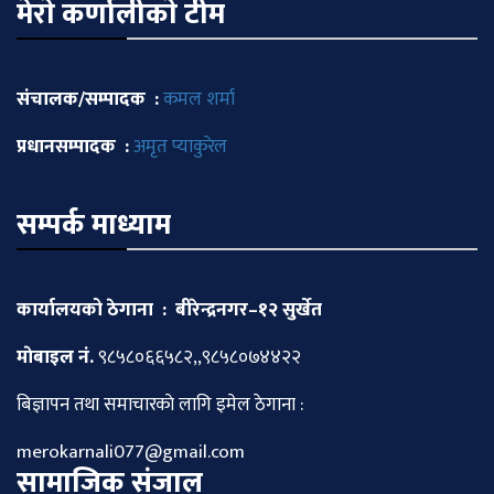
मेराे कर्णालीकाे टीम
संचालक/सम्पादक :
कमल शर्मा
प्रधानसम्पादक :
अमृत प्याकुरेल
सम्पर्क माध्याम
कार्यालयको ठेगाना : बीरेन्द्रनगर–१२ सुर्खेत
माेबाइल नं.
९८५८०६६५८२,,९८५८०७४४२२
बिज्ञापन तथा समाचारकाे लागि इमेल ठेगाना :
merokarnali077@gmail.com
सामाजिक संजाल