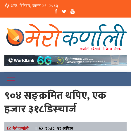
Loading...
आजः बिहिबार, साउन २१, २०८३
Online News Portal
Merokarnali
९०४ सङ्क्रमित थपिए, एक
हजार ३१८डिस्चार्ज
मेरो कर्णाली
।
२०७८, १२ आश्विन