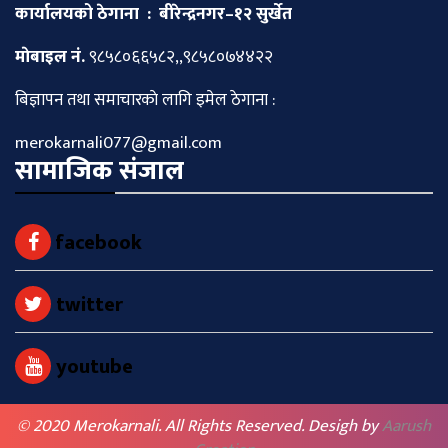
कार्यालयको ठेगाना : बीरेन्द्रनगर–१२ सुर्खेत
माेबाइल नं.
९८५८०६६५८२,,९८५८०७४४२२
बिज्ञापन तथा समाचारकाे लागि इमेल ठेगाना :
merokarnali077@gmail.com
सामाजिक संजाल
facebook
twitter
youtube
© 2020 Merokarnali. All Rights Reserved. Desigh by
Aarush