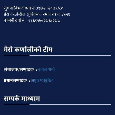
सुचना बिभाग दर्ता नः ३५७२ -२०७९/८०
प्रेस काउन्सिल सुचिकरण प्रमाणपत्र नः ३५५१
कम्पनी दर्ता नं : २३६९५७/०७६/०७७
मेराे कर्णालीकाे टीम
संचालक/सम्पादक :
कमल शर्मा
प्रधानसम्पादक :
अमृत प्याकुरेल
सम्पर्क माध्याम