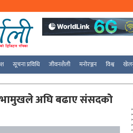
देश
सूचना प्रविधि
जीवनशैली
मनोरञ्जन
विश्व
खेल
सभामुखले अघि बढाए संसदको