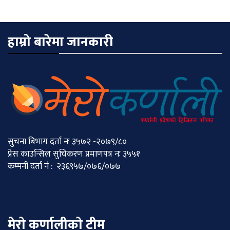
हाम्रो बारेमा जानकारी
सुचना बिभाग दर्ता नः ३५७२ -२०७९/८०
प्रेस काउन्सिल सुचिकरण प्रमाणपत्र नः ३५५१
कम्पनी दर्ता नं : २३६९५७/०७६/०७७
मेराे कर्णालीकाे टीम