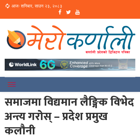
Loading...
आजः शनिबार, साउन २३, २०८३
Online News Portal
Merokarnali
समाजमा विद्यमान लैङ्गिक विभेद
अन्त्य गरोस् – प्रदेश प्रमुख
कलौनी