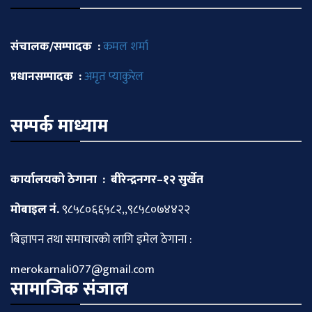
संचालक/सम्पादक :
कमल शर्मा
प्रधानसम्पादक :
अमृत प्याकुरेल
सम्पर्क माध्याम
कार्यालयको ठेगाना : बीरेन्द्रनगर–१२ सुर्खेत
माेबाइल नं.
९८५८०६६५८२,,९८५८०७४४२२
बिज्ञापन तथा समाचारकाे लागि इमेल ठेगाना :
merokarnali077@gmail.com
सामाजिक संजाल