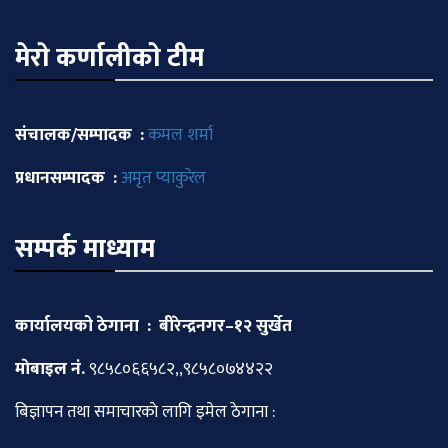
मेराे कर्णालीकाे टीम
संचालक/सम्पादक :
कमल शर्मा
प्रधानसम्पादक :
अमृत प्याकुरेल
सम्पर्क माध्याम
कार्यालयको ठेगाना : बीरेन्द्रनगर–१२ सुर्खेत
माेबाइल नं.
९८५८०६६५८२,,९८५८०७४४२२
बिज्ञापन तथा समाचारकाे लागि इमेल ठेगाना :