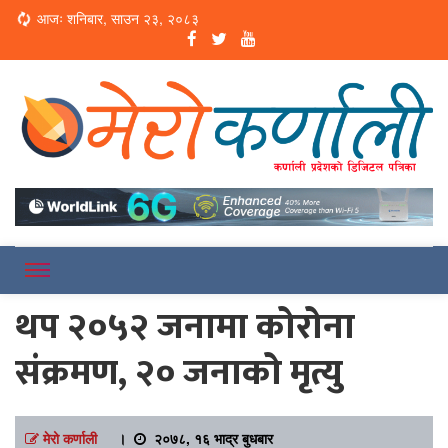
Loading...
आजः शनिबार, साउन २३, २०८३
Online News Portal
Merokarnali
थप २०५२ जनामा कोरोना
संक्रमण, २० जनाको मृत्यु
मेरो कर्णाली
।
२०७८, १६ भाद्र बुधबार