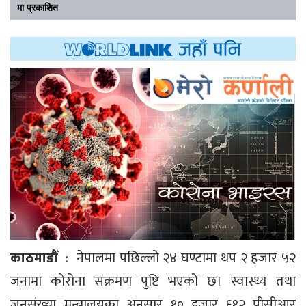
मा प्रकाशित
काठमाडौँ
: नेपालमा पछिल्लो २४ घण्टामा थप २ हजार ५२
जनामा कोरोना संक्रमण पुष्टि भएको छ। स्वास्थ्य तथा
जनसंख्या मन्त्रालयका अनुसार १० हजार ६१२ पीसीआर