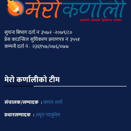
सुचना बिभाग दर्ता नः ३५७२ -२०७९/८०
प्रेस काउन्सिल सुचिकरण प्रमाणपत्र नः ३५५१
कम्पनी दर्ता नं : २३६९५७/०७६/०७७
मेराे कर्णालीकाे टीम
संचालक/सम्पादक :
कमल शर्मा
प्रधानसम्पादक :
अमृत प्याकुरेल