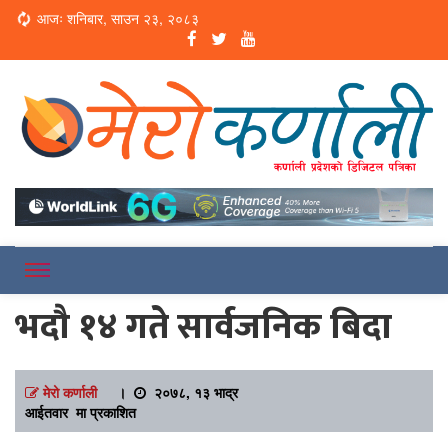
Loading...
आजः शनिबार, साउन २३, २०८३
Online News Portal
Merokarnali
भदौ १४ गते सार्वजनिक बिदा
मेरो कर्णाली
।
२०७८, १३ भाद्र
आईतवार मा प्रकाशित