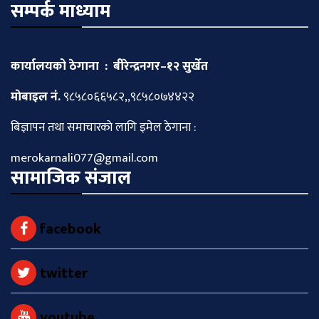
सम्पर्क माध्याम
कार्यालयको ठेगाना : बीरेन्द्रनगर–१२ सुर्खेत
माेबाइल नं.
९८५८०६६५८२,,९८५८०७४४२२
बिज्ञापन तथा समाचारकाे लागि इमेल ठेगाना :
merokarnali077@gmail.com
सामाजिक संजाल
facebook
twitter
youtube