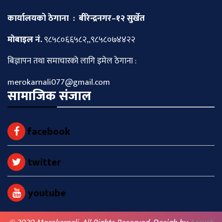
कार्यालयको ठेगाना : बीरेन्द्रनगर–१२ सुर्खेत
माेबाइल नं.
९८५८०६६५८२,,९८५८०७४४२२
बिज्ञापन तथा समाचारकाे लागि इमेल ठेगाना :
merokarnali077@gmail.com
सामाजिक संजाल
facebook
twitter
youtube