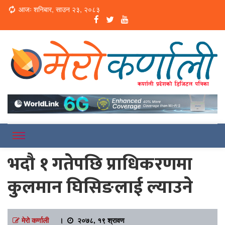
Loading...
आजः शनिबार, साउन २३, २०८३
Online News Portal
Merokarnali
भदौ १ गतेपछि प्राधिकरणमा
कुलमान घिसिङलाई ल्याउने
मेरो कर्णाली
।
२०७८, १९ श्रावण