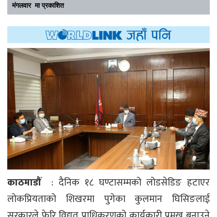
मंगलवार मा प्रकाशित
काठमाडौँ
: दैनिक १८ घण्टासम्मको लोडसेडिङ हटाएर
लोकप्रियताको शिखरमा पुगेका कुलमान घिसिङलाई
सरकारले फेरि विद्युत् प्राधिकरणको कार्यकारी प्रमुख बनाउने