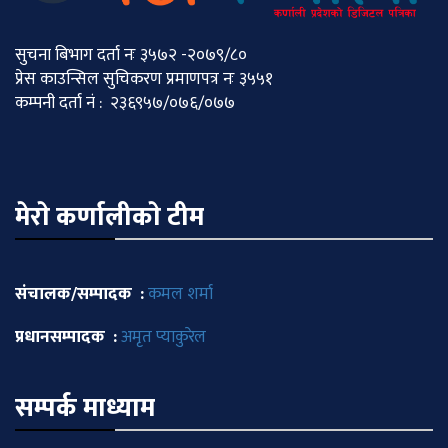
सुचना बिभाग दर्ता नः ३५७२ -२०७९/८०
प्रेस काउन्सिल सुचिकरण प्रमाणपत्र नः ३५५१
कम्पनी दर्ता नं : २३६९५७/०७६/०७७
मेराे कर्णालीकाे टीम
संचालक/सम्पादक :
कमल शर्मा
प्रधानसम्पादक :
अमृत प्याकुरेल
सम्पर्क माध्याम