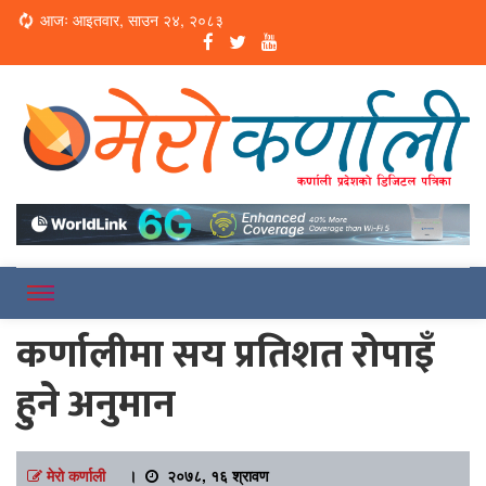
Loading...
आजः आइतवार, साउन २४, २०८३
Online News Portal
Merokarnali
कर्णालीमा सय प्रतिशत रोपाइँ
हुने अनुमान
मेरो कर्णाली
।
२०७८, १६ श्रावण