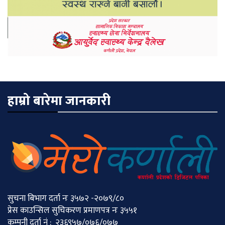
हाम्रो बारेमा जानकारी
सुचना बिभाग दर्ता नः ३५७२ -२०७९/८०
प्रेस काउन्सिल सुचिकरण प्रमाणपत्र नः ३५५१
कम्पनी दर्ता नं : २३६९५७/०७६/०७७