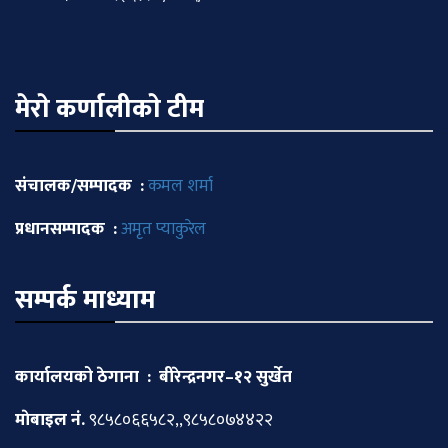
मेराे कर्णालीकाे टीम
संचालक/सम्पादक :
कमल शर्मा
प्रधानसम्पादक :
अमृत प्याकुरेल
सम्पर्क माध्याम
कार्यालयको ठेगाना : बीरेन्द्रनगर–१२ सुर्खेत
माेबाइल नं.
९८५८०६६५८२,,९८५८०७४४२२