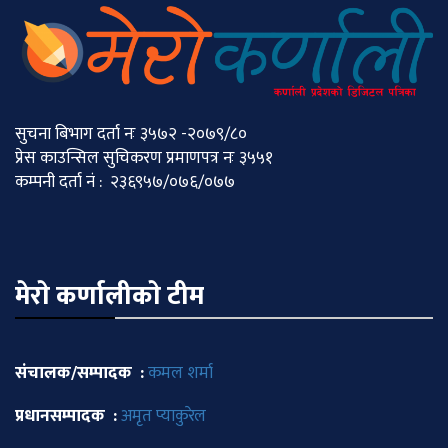
सुचना बिभाग दर्ता नः ३५७२ -२०७९/८०
प्रेस काउन्सिल सुचिकरण प्रमाणपत्र नः ३५५१
कम्पनी दर्ता नं : २३६९५७/०७६/०७७
मेराे कर्णालीकाे टीम
संचालक/सम्पादक :
कमल शर्मा
प्रधानसम्पादक :
अमृत प्याकुरेल