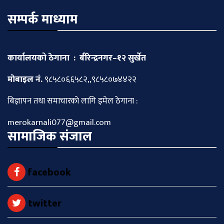
सम्पर्क माध्याम
कार्यालयको ठेगाना : बीरेन्द्रनगर–१२ सुर्खेत
माेबाइल नं.
९८५८०६६५८२,,९८५८०७४४२२
बिज्ञापन तथा समाचारकाे लागि इमेल ठेगाना :
merokarnali077@gmail.com
सामाजिक संजाल
facebook
twitter