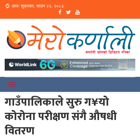
Loading...
आजः शुक्रबार, साउन २२, २०८३
Online News Portal
Merokarnali
गाउँपालिकाले सुरु ग¥यो
कोरोना परीक्षण संगै औषधी
वितरण