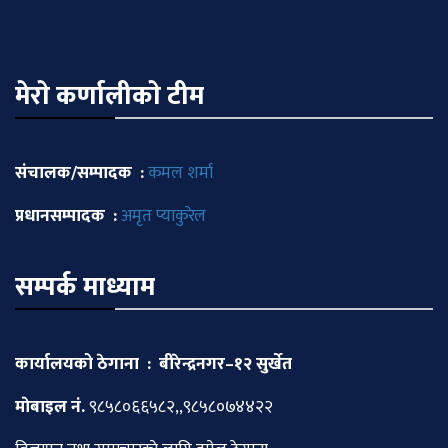
मेराे कर्णालीकाे टीम
संचालक/सम्पादक :
कमल शर्मा
प्रधानसम्पादक :
अमृत प्याकुरेल
सम्पर्क माध्याम
कार्यालयको ठेगाना : बीरेन्द्रनगर–१२ सुर्खेत
माेबाइल नं.
९८५८०६६५८२,,९८५८०७४४२२