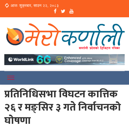
Loading...
आजः शुक्रबार, साउन २२, २०८३
Online News Portal
Merokarnali
प्रतिनिधिसभा विघटन कात्तिक
२६ र मङ्सिर ३ गते निर्वाचनको
घोषणा