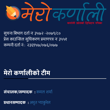
सुचना बिभाग दर्ता नः ३५७२ -२०७९/८०
प्रेस काउन्सिल सुचिकरण प्रमाणपत्र नः ३५५१
कम्पनी दर्ता नं : २३६९५७/०७६/०७७
मेराे कर्णालीकाे टीम
संचालक/सम्पादक :
कमल शर्मा
प्रधानसम्पादक :
अमृत प्याकुरेल