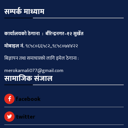
सम्पर्क माध्याम
कार्यालयको ठेगाना : बीरेन्द्रनगर–१२ सुर्खेत
माेबाइल नं.
९८५८०६६५८२,,९८५८०७४४२२
बिज्ञापन तथा समाचारकाे लागि इमेल ठेगाना :
merokarnali077@gmail.com
सामाजिक संजाल
facebook
twitter