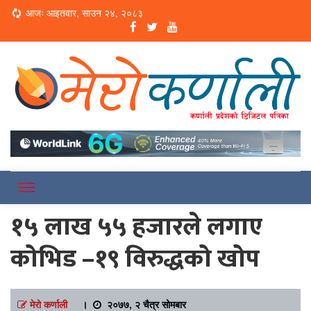
Loading...
आजः आइतवार, साउन २४, २०८३
Online News Portal
Merokarnali
१५ लाख ५५ हजारले लगाए
कोभिड –१९ विरुद्धको खोप
मेरो कर्णाली
।
२०७७, २ चैत्र सोमबार