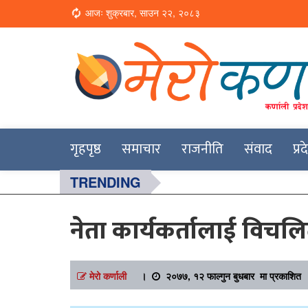
Loading...
आजः शुक्रबार, साउन २२, २०८३
Online News Portal
Merokarnali
गृहपृष्ठ
समाचार
राजनीति
संवाद
प्र
TRENDING
नेता कार्यकर्तालाई विचलि
मेरो कर्णाली
।
२०७७, १२ फाल्गुन बुधबार मा प्रकाशित