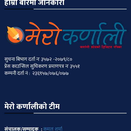
हाम्रो बारेमा जानकारी
सुचना बिभाग दर्ता नः ३५७२ -२०७९/८०
प्रेस काउन्सिल सुचिकरण प्रमाणपत्र नः ३५५१
कम्पनी दर्ता नं : २३६९५७/०७६/०७७
मेराे कर्णालीकाे टीम
संचालक/सम्पादक :
कमल शर्मा