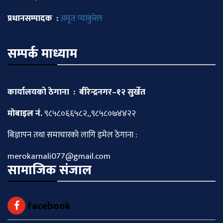
प्रधानसम्पादक :
अमृत प्याकुरेल
सम्पर्क माध्याम
कार्यालयको ठेगाना : बीरेन्द्रनगर–१२ सुर्खेत
माेबाइल नं.
९८५८०६६५८२,,९८५८०७४४२२
बिज्ञापन तथा समाचारकाे लागि इमेल ठेगाना :
merokarnali077@gmail.com
सामाजिक संजाल
facebook