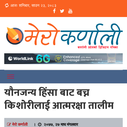
Loading...
आजः शनिबार, साउन २३, २०८३
Online News Portal
Merokarnali
यौनजन्य हिंसा बाट बच्न
किशोरीलाई आत्मरक्षा तालीम
मेरो कर्णाली
।
२०७७, २७ माघ मंगलवार