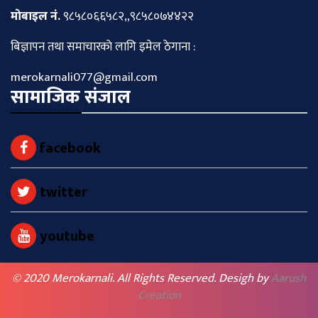
माेबाइल नं.
९८५८०६६५८२,,९८५८०७४४२२
बिज्ञापन तथा समाचारकाे लागि इमेल ठेगाना :
merokarnali077@gmail.com
सामाजिक संजाल
facebook
twitter
youtube
© 2020 Merokarnali. All Rights Reserved. Desigh by
Aarush
Creation