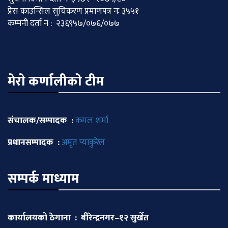
प्रेस काउन्सिल सुचिकरण प्रमाणपत्र नः ३५५१
कम्पनी दर्ता नं : २३६९५७/०७६/०७७
मेराे कर्णालीकाे टीम
संचालक/सम्पादक :
कमल शर्मा
प्रधानसम्पादक :
अमृत प्याकुरेल
सम्पर्क माध्याम
कार्यालयको ठेगाना : बीरेन्द्रनगर–१२ सुर्खेत