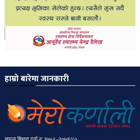
हाम्रो बारेमा जानकारी
सुचना बिभाग दर्ता नः ३५७२ -२०७९/८०