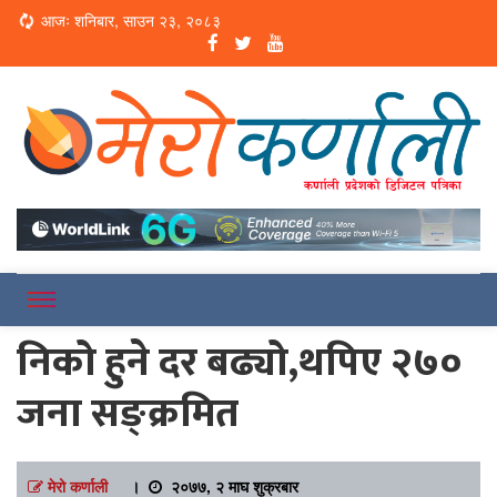
Loading...
आजः शनिबार, साउन २३, २०८३
Online News Portal
Merokarnali
निको हुने दर बढ्यो,थपिए २७०
जना सङ्क्रमित
मेरो कर्णाली
।
२०७७, २ माघ शुक्रबार