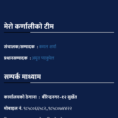
मेराे कर्णालीकाे टीम
संचालक/सम्पादक :
कमल शर्मा
प्रधानसम्पादक :
अमृत प्याकुरेल
सम्पर्क माध्याम
कार्यालयको ठेगाना : बीरेन्द्रनगर–१२ सुर्खेत
माेबाइल नं.
९८५८०६६५८२,,९८५८०७४४२२