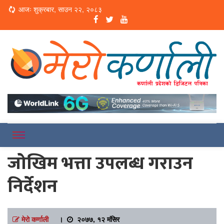
Loading...
आजः शुक्रबार, साउन २२, २०८३
Online News Portal
Merokarnali
जोखिम भत्ता उपलब्ध गराउन
निर्देशन
मेरो कर्णाली
।
२०७७, १२ मंसिर