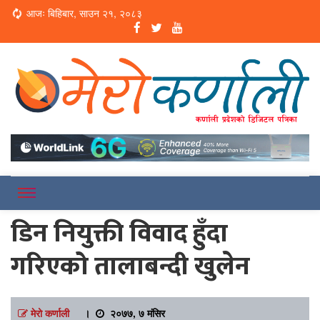
Loading...
आजः बिहिबार, साउन २१, २०८३
Online News Portal
Merokarnali
डिन नियुक्ती विवाद हुँदा
गरिएको तालाबन्दी खुलेन
मेरो कर्णाली
।
२०७७, ७ मंसिर