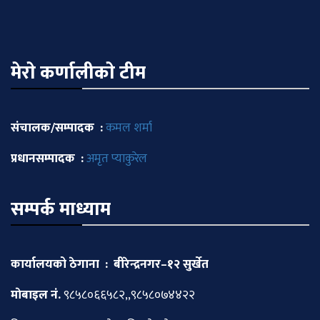
मेराे कर्णालीकाे टीम
संचालक/सम्पादक :
कमल शर्मा
प्रधानसम्पादक :
अमृत प्याकुरेल
सम्पर्क माध्याम
कार्यालयको ठेगाना : बीरेन्द्रनगर–१२ सुर्खेत
माेबाइल नं.
९८५८०६६५८२,,९८५८०७४४२२