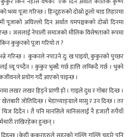
े कुकुर किन नहोस वर्षको एक दिन अर्थात कार्तिक कृष्ण
ो भव्य पूजा गरिन्छ । हिन्दुहरुको दोस्रो ठूलो चाड तिहारमा
ष्मी पूजाको अघिल्लो दिन अर्थात यमपञ्चकको दोस्रो दिनमा
िन्छ । जसलाई नेपाली समाजको मौलिक विसेषताको रूपमा
किन कुकुरको पूजा गरियो त ?
 भन्ने गरिन्छ । कुकरले नपाउने दु: ख पाइयो, कुकुरको पुच्छर
रलई घ्यू पच्दैन । कुकुर भुक्दै गर्छ हात्ति लम्किदै गर्छ । भुक्ने
ोकजीवनले प्रयोग गर्दै आएको पाइन्छ ।
मा लखर लखर हिड्ने प्राणी हो । गाइले दुध र गोबर दिन्छ ।
खेतबारी जोतिदिन्छ । भेडाच्याङ्ग्राले मासु र उन दिन्छ । तर
चिज दिदैन । तै पनि मानसिले मानिसलाई नै हजारौं रुपैयाँ
चारी राखिरहेका हुन्छन् ।
न दिइन्छ ।केही कुकुरहरुले सहरको गल्लि गल्लि चहारे पनि