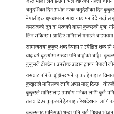
जस्तै माला लगाइन्छ । भलै शहरका गल्ली चहार्न
चतुदर्शिका दिन अर्थात नरक चतुर्दशीका दिन कुकुरक
नेपालीहरु धुमधामका साथ चाड मनाउँदै गर्दा लक्
यमराजको दूत वा भैरवको बाहन कुकरको पूजा गर
लिन सकिन्छ । आखिर मानिसले मनाउने चाडपर्वमा 
सामान्यतया कुकुर शब्द हेपाहा र उपेक्षित शब्द हो
वाह्र वर्ष ढुङ्ग्रोमा राख्दा पनि बाङ्गोको बाङ्गै। कुक
कुकुरले टोक्दैन । उपरोक्त उखान टुक्का नेपाली ल
यसबाट पनि के बुझिन्छ भने कुकर हेपाहा र विनाका
कुखुराले मानिसका लागि अण्डा मासु दिन्छ । गोरुले 
कुकुरले मानिसलाइ उपभोग गर्नका लागि कुनै पनि 
तलव दिएर कुकुरको हेरचाह र रेखदेखका लागि कर्म
कुकुरलाइ मानिसको भन्दा पनि अझै मिष्ठान्न भोज