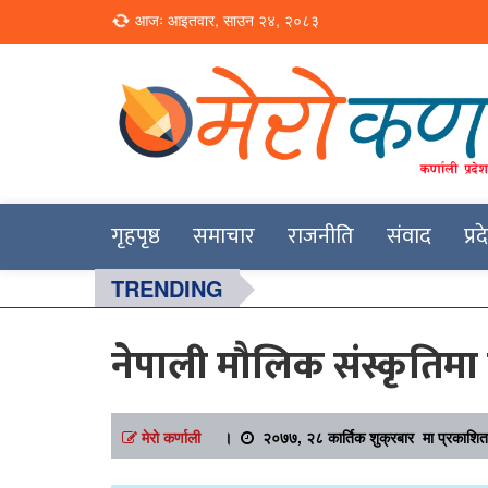
Loading...
आजः आइतवार, साउन २४, २०८३
Online News Portal
Merokarnali
गृहपृष्ठ
समाचार
राजनीति
संवाद
प्र
TRENDING
नेपाली मौलिक संस्कृतिमा 
मेरो कर्णाली
।
२०७७, २८ कार्तिक शुक्रबार मा प्रकाशित